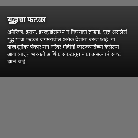
युद्धाचा फटका
अमेरिका, इराण, इस्त्राईलमध्ये न निघणारा तोडगा, सुरु असलेलं
युद्ध याचा फटका जगभरातील अनेक देशांना बसत आहे. या
पार्श्वभूमीवर पंतप्रधान नरेंद्र मोदींनी काटकसरीच्या केलेल्या
आवाहनातून भारतही आर्थिक संकटातून जात असल्याचं स्पष्ट
झालं आहे.