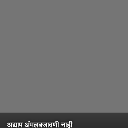
अद्याप अंमलबजावणी नाही