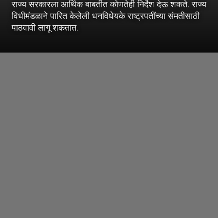
राज्य सरकारला आर्थिक बाबतीत कोणतेही निर्देश देऊ शकते. राज्य
विधीमंडळाने पारित केलेली धनविधेयके राष्ट्रपतींच्या संमतीसाठी
पाठवावी लागू शकतात.