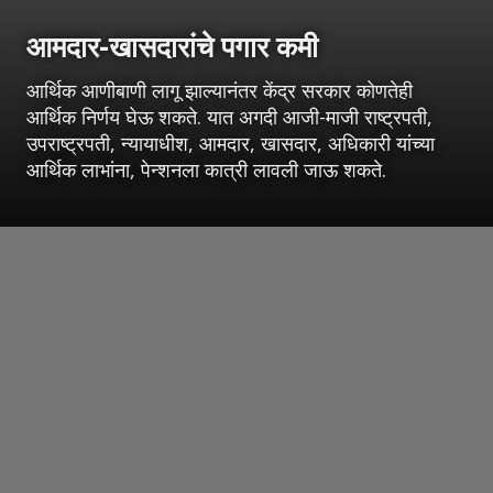
आमदार-खासदारांचे पगार कमी
आर्थिक आणीबाणी लागू झाल्यानंतर केंद्र सरकार कोणतेही
आर्थिक निर्णय घेऊ शकते. यात अगदी आजी-माजी राष्ट्रपती,
उपराष्ट्रपती, न्यायाधीश, आमदार, खासदार, अधिकारी यांच्या
आर्थिक लाभांना, पेन्शनला कात्री लावली जाऊ शकते.