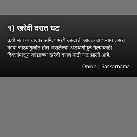
१) खरेदी दरात घट
कृषी उत्पन्न बाजार समित्यांमध्ये कांद्याची आवक वाढल्यानं तसंच
कांदा साठवणुकीत होत असलेल्या अडचणीमुळं गेल्याकाही
दिवसांपासून कांद्याच्या खरेदी दरात मोठी घट झाली आहे.
Onion | Sarkarnama