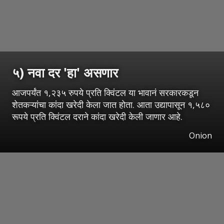
५) नवा दर 'हा' असणार
आजपर्यंत १,२३५ रुपये प्रति क्विंटल या भावानं सरकारकडून
शेतकऱ्यांचा कांदा खरेदी केला जात होता. आता उद्यापासून १,५८०
रूपये प्रति क्विंटल दराने कांदा खरेदी केली जाणार आहे.
Onion