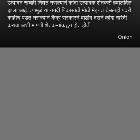
उत्पादन खर्चही निघत नसल्यानं कांदा उत्पादक शेतकरी हवालदिल
झाला आहे. त्यामुळं या नगदी पिकासाठी मोठी मेहनत घेऊनही पदरी
काहीच पडत नसल्यानं केंद्र सरकारनं वाढीव दरानं कांदा खरेदी
करावा अशी मागणी शेतकऱ्यांकडून होत होती.
Onion