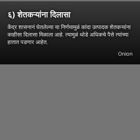
६) शेतकऱ्यांना दिलासा
केंद्र शासनानं घेतलेल्या या निर्णयामुळं कांदा उत्पादक शेतकऱ्यांना
काहीसा दिलासा मिळाला आहे. त्यामुळं थोडे अधिकचे पैसे त्यांच्या
हातात पडणार आहेत.
Onion