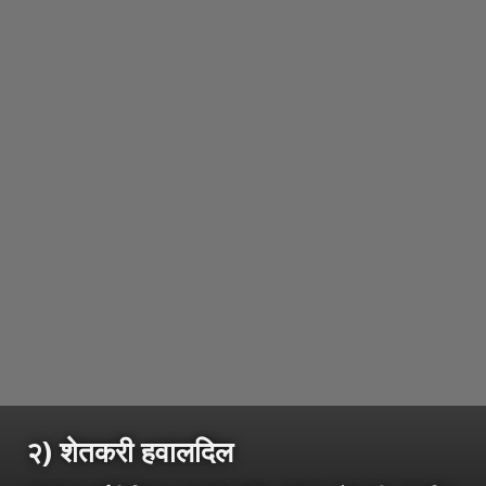
२) शेतकरी हवालदिल