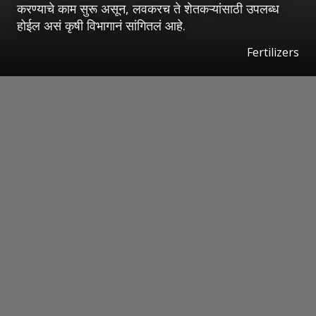
करण्याचे काम सुरू असून, लवकरच ते शेतकऱ्यांसाठी उपलब्ध
होईल असं कृषी विभागानं सांगितलं आहे.
Fertilizers