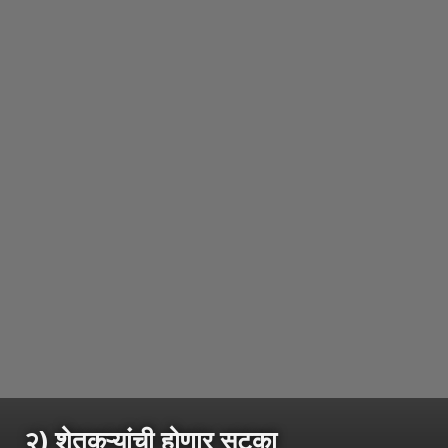
२) शेतकऱ्यांची होणार सुटका