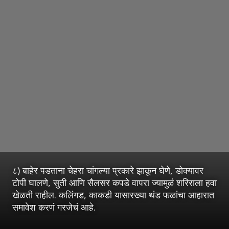
८) बाहेर पडताना चेहरा चांगल्या प्रकारे झाकून घेणे, डोक्यावर
टोपी घालणे, सुती आणि सैलसर कपडे वापरा ज्यामुळं शरिराला हवा
खेळती राहील. कलिंगड, काकडी यासारख्या थंड फळांचा आहारात
समावेश करणं गरजेचं आहे.