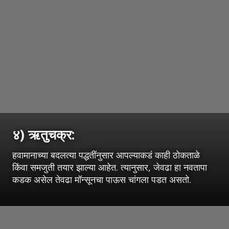
४) ऋतुचक्र:
हवामानाच्या बदलत्या पद्धतींनुसार आपल्याकडं काही ठोकताळे
किंवा समजुती तयार झाल्या आहेत. त्यानुसार, जेवढा हा नवतापा
कडक असेल तेवढा मॉन्सूनचा पाऊस चांगला पडत असतो.