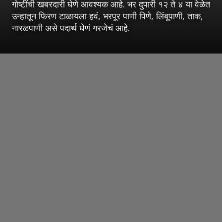
गोष्टींची खबरदारी घेणे आवश्यक आहे. भर दुपारी १२ ते ४ या वेळेत
उन्हातून फिरण टाळायला हवं, भरपूर पाणी पिणे, लिंबूपाणी, ताक,
नारळपाणी असे पदार्थ घेणं गरजेचं आहे.