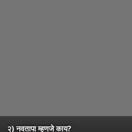
२) नवतापा म्हणजे काय?