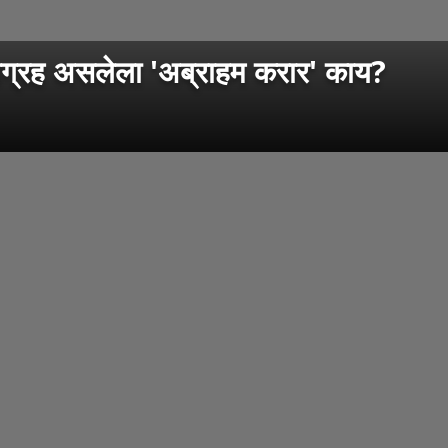
 आग्रह असलेला 'अब्राहम करार' काय?