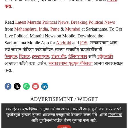
करा
.
Read
Latest Marathi Political News
,
Breaking Political News
from
Maharashtra
,
India
,
Pune
&
Mumbai
at Sarkarnama. To Get
Live Political Marathi News on Mobile, Download the
Sarkarnama Mobile App for
Android
and
IOS
. सरकारनामा आता
सर्व सोशल मीडिया प्लॅटफॉर्मवर. ताज्या राजकीय घडामोडींसाठी
फेसबुक
,
ट्विटर
,
इन्स्टाग्राम
,
शेअर चॅट
,
टेलिग्रामवर
आणि
व्हॉट्सॲप
आम्हाला फॉलो करा. तसेच,
सरकारनामा यूट्यूब चॅनेलला
आजच सबस्क्राइब
करा.
ADVERTISEMENT / WIDGET
ADVERTISEMENT / WIDGET
वेबसाईटवर ब्राउझिंगचा अनुभव सर्वोत्तम असावा, यासाठी आम्ही कुकीजचा वापर करतो.
कुकीजमुळे तुम्हाला तुमच्या आवडत्या मजकुराची शिफारस करता येते. आमचे
गोपनीयता
ADVERTISEMENT / WIDGET
आणि कुकीजसंदर्भातील धोरण तुम्हाला मान्य आहे.