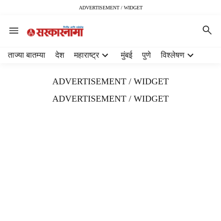
ADVERTISEMENT / WIDGET
H
ताज्या बातम्या
देश
महाराष्ट्र
मुंबई
पुणे
विश्लेषण
e
a
ADVERTISEMENT / WIDGET
d
e
ADVERTISEMENT / WIDGET
r
m
e
n
u
i
t
e
m
s