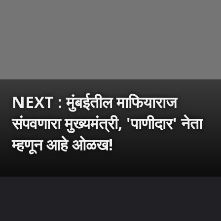
NEXT :
मुंबईतील माफियाराज
संपवणारा मुख्यमंत्री, 'पाणीदार' नेता
म्हणून आहे ओळख!
उघडत आहे
https://sarkarnama.esakal.com/ampstories/web-stories/sudhakarrao-naik-the-chief-minister-who-crushed-mumbai-mafia-raj-rm89