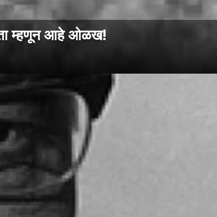
ेता म्हणून आहे ओळख!