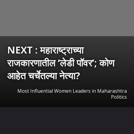
NEXT : महाराष्ट्राच्या
राजकारणातील ‘लेडी पॉवर’; कोण
आहेत चर्चेतल्या नेत्या?
Most Influential Women Leaders in Maharashtra
Politics
उघडत आहे
https://sarkarnama.esakal.com/ampstories/web-stories/most-influential-women-politicians-in-maharashtra-supriya-sule-sunetra-pawar-pankaja-munde-sushma-andhare-mm76