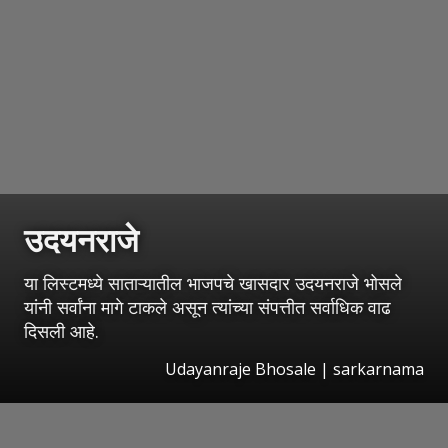
उदयनराजे
या लिस्टमध्ये साताऱ्यातील भाजपचे खासदार उदयनराजे भोसले
यांनी सर्वांना मागे टाकले असून त्यांच्या संपत्तीत सर्वाधिक वाढ
दिसली आहे.
Udayanraje Bhosale | sarkarnama