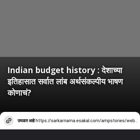
Indian budget history : देशाच्या
इतिहासात सर्वात लांब अर्थसंकल्पीय भाषण
कोणाचं?
उघडत आहे
https://sarkarnama.esakal.com/ampstories/web-stories/february-2026-union-budget-longest-budget-speech-nirmala-sitharaman-2020-pp82