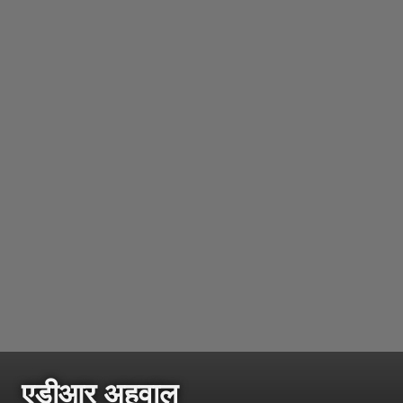
एडीआर अहवाल