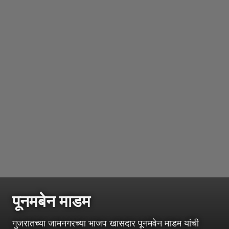
पूनमबेन माडम
गुजरातच्या जामनगरच्या भाजप खासदार पूनमवेन माडम यांची