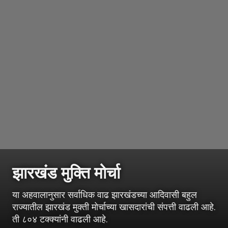
झारखंड मुक्ति मोर्चा
या अहवालानुसार सर्वाधिक वाढ झारखंडच्या आदिवासी बहुल
राज्यातील झारखंड मुक्ती मोर्चाच्या खासदारांची संपत्ती वाढली आहे.
ती ८०४ टक्क्यांनी वाढली आहे.