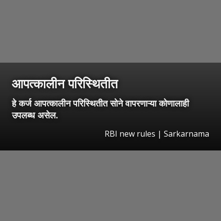
आपत्कालीन परिस्थितीत
हे कर्ज आपत्कालीन परिस्थितीत सोने वापरणाऱ्या कोणालाही
उपलब्ध असेल.
RBI new rules | Sarkarnama