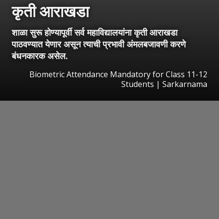
कृती आराखडा
शाळा सुरू होण्यापूर्वी सर्व महाविद्यालयांना कृती आराखडा
पाठवण्यात येणार असून त्याची प्रभावी अंमलबजावणी करणे
बंधनकारक असेल.
Biometric Attendance Mandatory for Class 11-12
Students | Sarkarnama