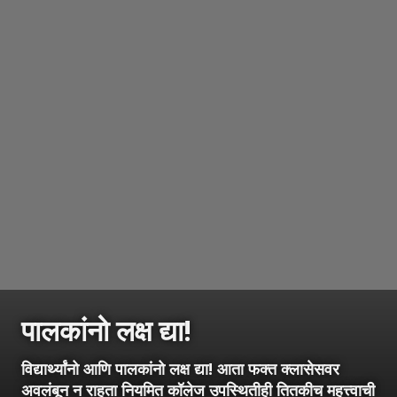
पालकांनो लक्ष द्या!
विद्यार्थ्यांनो आणि पालकांनो लक्ष द्या! आता फक्त क्लासेसवर
अवलंबून न राहता नियमित कॉलेज उपस्थितीही तितकीच महत्त्वाची