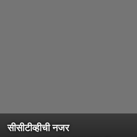
सीसीटीव्हीची नजर