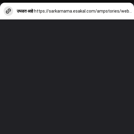
उघडत आहे
https://sarkarnama.esakal.com/ampstories/web-stories/maharashtra-leaders-under-ed-probe-anil-deshmukh-sanjay-raut-chhagan-bhujbal-mm76