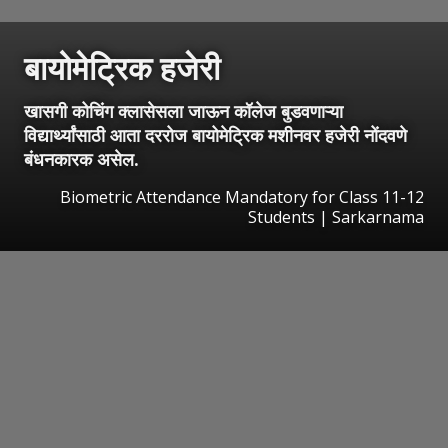
बायोमेट्रिक हजेरी
खासगी कोचिंग क्लासेसला जाऊन कॉलेज बुडवणाऱ्या
विद्यार्थ्यांसाठी आता दररोज बायोमेट्रिक मशीनवर हजेरी नोंदवणे
बंधनकारक असेल.
Biometric Attendance Mandatory for Class 11-12
Students | Sarkarnama