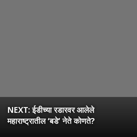
NEXT: ईडीच्या रडारवर आलेले
महाराष्ट्रातील ‘बडे’ नेते कोणते?