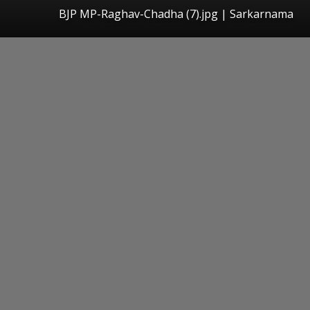
BJP MP-Raghav-Chadha (7).jpg | Sarkarnama