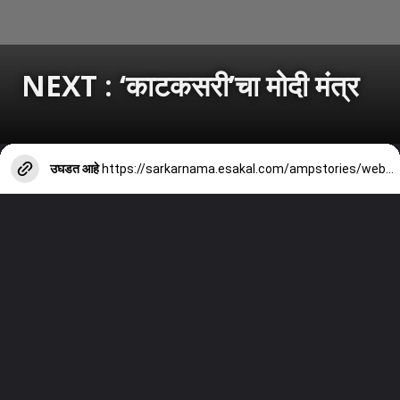
NEXT : ‘काटकसरी’चा मोदी मंत्र
उघडत आहे
https://sarkarnama.esakal.com/ampstories/web-stories/pm-narendra-modi-austerity-appeal-mumbai-bjp-cm-devendra-fadanvis-ashish-shelar-shambhuraj-desai-hardeep-puri-milind-deora-action-pp82