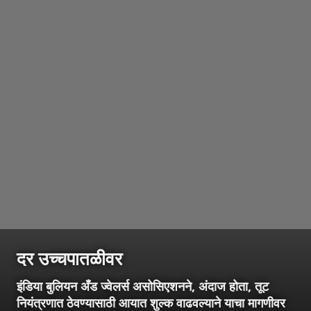
दर उच्चपातळीवर
इंडिया बुलियन अँड ज्वेलर्स असोसिएशनने, अंदाज होता, तूट
नियंत्रणात ठेवण्यासाठी आयात शुल्क वाढवल्याने याचा मागणीवर