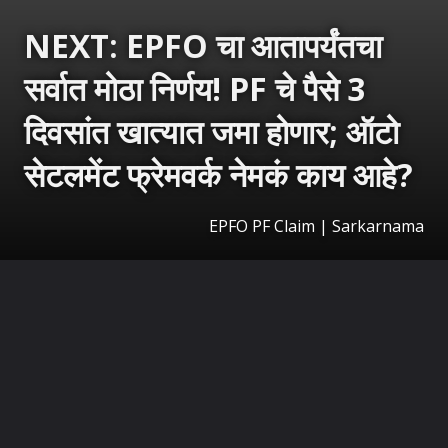
NEXT: EPFO चा आतापर्यंतचा
सर्वात मोठा निर्णय! PF चे पैसे 3
दिवसांत खात्यात जमा होणार; ऑटो
सेटलमेंट फ्रेमवर्क नेमकं काय आहे?
EPFO PF Claim | Sarkarnama
उघडत आहे
https://sarkarnama.esakal.com/ampstories/web-stories/epfo-pf-claim-auto-settlement-5-lakh-pf-withdrawal-3-days-uan-kyc-process-new-rule-jap93