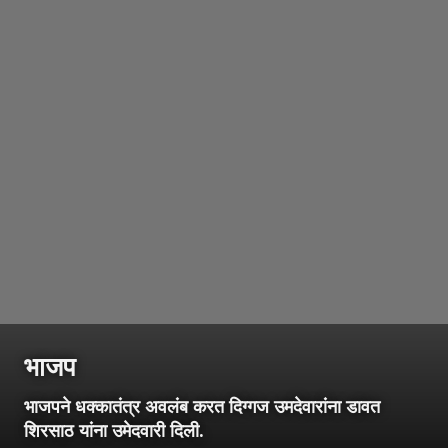
भाजप
भाजपने धक्कातंत्र अवलंब करत दिग्गज उमदेवारांना डावत
शिरसाठ यांना उमेदवारी दिली.