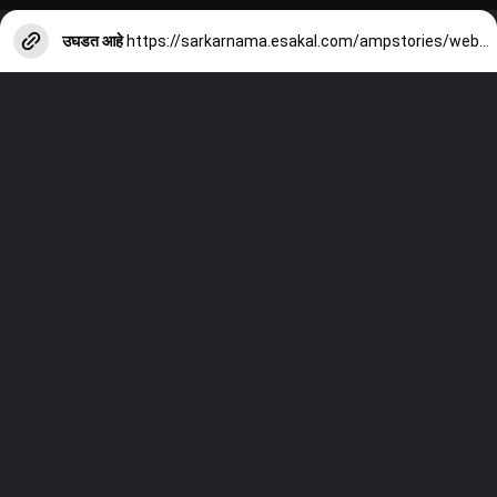
उघडत आहे
https://sarkarnama.esakal.com/ampstories/web-stories/saeed-khan-mlc-candidate-parbhani-hingoli-eknath-shinde-shiv-sena-minority-wing-political-profile-jap93