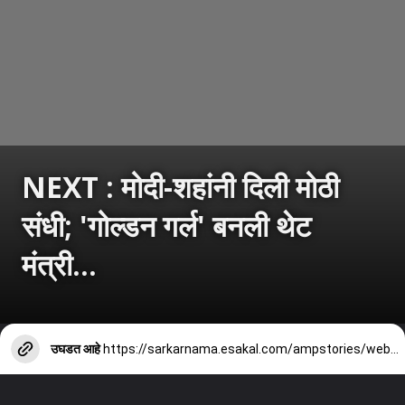
NEXT : मोदी-शहांनी दिली मोठी
संधी; 'गोल्डन गर्ल' बनली थेट
मंत्री...
उघडत आहे
https://sarkarnama.esakal.com/ampstories/web-stories/bihar-nitish-kumar-cabinet-shreyasi-singh-golden-girl-gets-ministerial-post-rm82