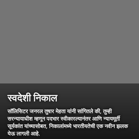
स्वदेशी निकाल
सॉलिसिटर जनरल तुषार मेहता यांनी सांगितले की, तुम्ही
सरन्यायाधीश म्हणून पदभार स्वीकारल्यानंतर आणि न्यायमूर्ती
सूर्यकांत यांच्यासोबत, निकालांमध्ये भारतीयतेची एक नवीन झलक
येऊ लागली आहे.