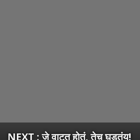
NEXT : जे वाटत होतं, तेच घडतंय!