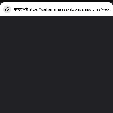
उघडत आहे
https://sarkarnama.esakal.com/ampstories/web-stories/malegaon-2008-bomb-blast-case-final-verdict-all-accused-acquitted-after-17-years-as11