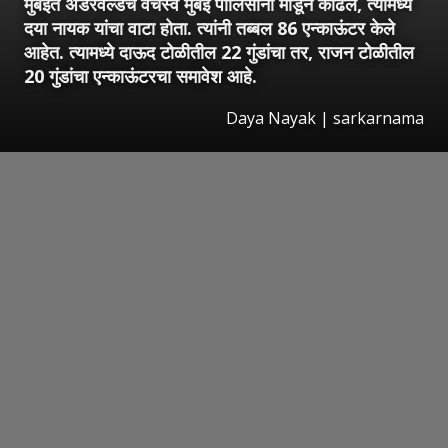
मुंबईत अंडरवर्ल्डचे वर्चस्व मुंबई पोलिसांनी मोडून काढले, त्यामध्ये
दया नायक यांचा वाटा होता. त्यांनी तब्बल 86 एन्काऊंटर केले
आहेत. त्यामध्ये दाऊद टोळीतील 22 गुंडांचा तर, राजन टोळीतील
20 गुंडांचा एन्काऊंटरचा समावेश आहे.
Daya Nayak | sarkarnama