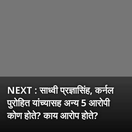
NEXT : साध्वी प्रज्ञासिंह, कर्नल
पुरोहित यांच्यासह अन्य 5 आरोपी
कोण होते? काय आरोप होते?