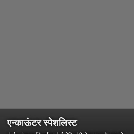
एन्काऊंटर स्पेशलिस्ट