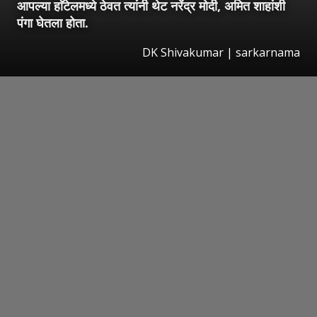
आपल्या हाॅटेलमध्ये ठेवत त्यांनी थेट नरेंद्र मोदी, अमित शाहांशी
पंगा घेतला होता.
DK Shivakumar | sarkarnama