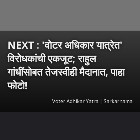
NEXT : 'वोटर अधिकार यात्रेत'
विरोधकांची एकजूट; राहुल
गांधींसोबत तेजस्वीही मैदानात, पाहा
फोटो!
Voter Adhikar Yatra | Sarkarnama
उघडत आहे
https://sarkarnama.esakal.com/ampstories/web-stories/opposition-leaders-rahul-gandhi-and-tejashwi-yadav-came-together-during-the-voter-adhikar-yatra-showcasing-unity-against-ruling-forces-rm96