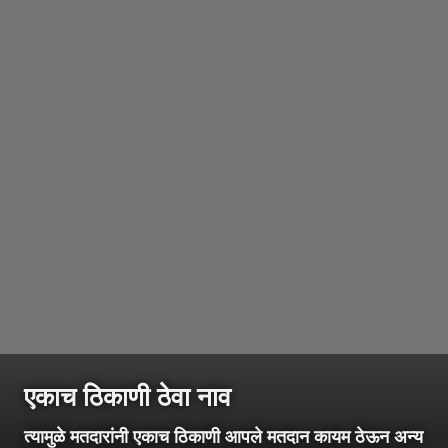
एकाच ठिकाणी ठेवा नाव
त्यामुळे मतदारांनी एकाच ठिकाणी आपले मतदान कायम ठेऊन अन्य