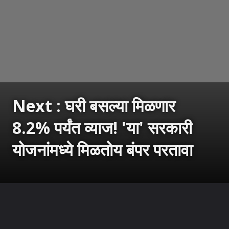
Next : घरी बसल्या मिळणार
8.2% पर्यंत व्याज! 'या' सरकारी
योजनांमध्ये मिळतोय बंपर परतावा
उघडत आहे
https://sarkarnama.esakal.com/ampstories/web-stories/best-fixed-income-schemes-government-savings-plans-up-to-8-2-percent-interest-rate-rm96