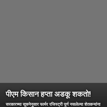
पीएम किसान हप्ता अडकू शकतो!
सरकारच्या सूचनेनुसार फार्मर रजिस्ट्री पूर्ण नसलेल्या शेतकऱ्यांना