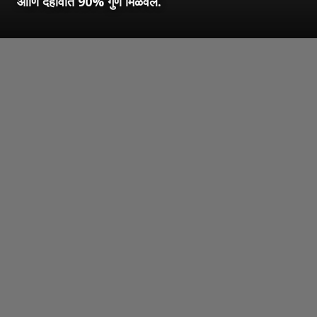
आणि दहावीत 90% गुण मिळवले.