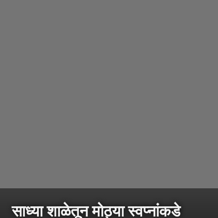
साध्या शाळेतून मोठ्या स्वप्नांकडे