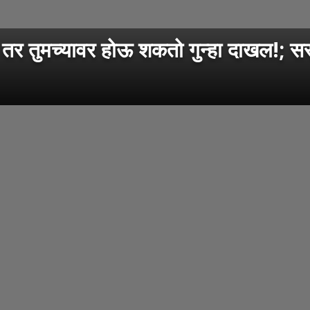
 तुमच्यावर होऊ शकतो गुन्हा दाखल!; स