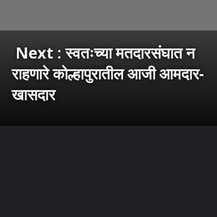
Next : स्वतःच्या मतदारसंघात न
राहणारे कोल्हापुरातील आजी आमदार-
खासदार
उघडत आहे
https://sarkarnama.esakal.com/ampstories/web-stories/kolhapur-mla-and-mp-not-living-in-their-own-constituencies-rm96-rg93