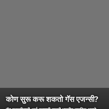
कोण सुरू करू शकतो गॅस एजन्सी?