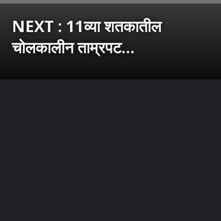
NEXT : 11व्या शतकातील
चोलकालीन ताम्रपट...
उघडत आहे
https://sarkarnama.esakal.com/ampstories/web-stories/netherlands-returns-11th-century-chola-copper-plates-to-india-during-pm-narendra-modi-visit-pp82