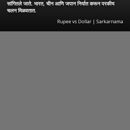
सांगितले जाते. भारत, चीन आणि जपान निर्यात करून परकीय
चलन मिळवतात.
Rupee vs Dollar | Sarkarnama