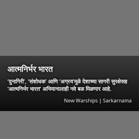
आत्मनिर्भर भारत
‘दुनागिरी’, ‘संशोधक’ आणि ‘अग्रय’मुळे देशाच्या सागरी सुरक्षेसह
‘आत्मनिर्भर भारत’ अभियानालाही नवे बळ मिळणार आहे.
New Warships | Sarkarnama