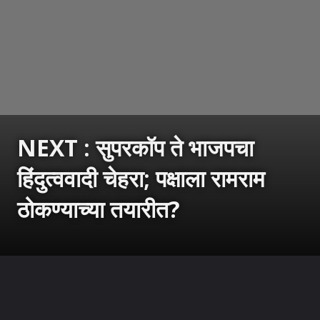
NEXT : सुपरकॉप ते भाजपचा
हिंदुत्ववादी चेहरा; पक्षाला रामराम
ठोकण्याच्या तयारीत?
उघडत आहे
https://sarkarnama.esakal.com/ampstories/web-stories/k-annamalai-future-tamil-nadu-bjp-political-speculation-rm82