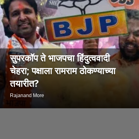
सुपरकॉप ते भाजपचा हिंदुत्ववादी
चेहरा; पक्षाला रामराम ठोकण्याच्या
तयारीत?
Rajanand More