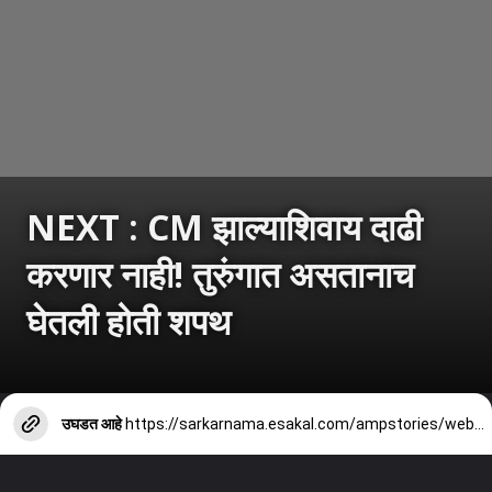
NEXT : CM झाल्याशिवाय दाढी
करणार नाही! तुरुंगात असतानाच
घेतली होती शपथ
उघडत आहे
https://sarkarnama.esakal.com/ampstories/web-stories/dk-shivakumar-beard-vow-karnataka-chief-minister-oath-ceremony-rm82