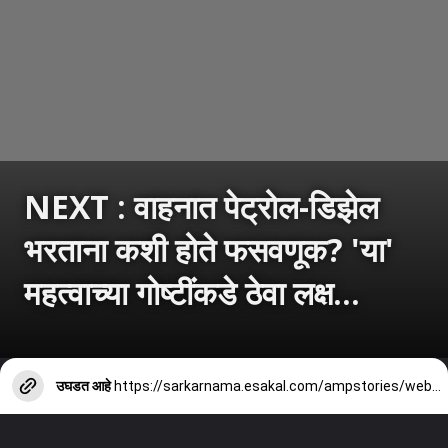
NEXT : वाहनात पेट्रोल-डिझेल
भरताना कशी होते फसवणूक? 'या'
महत्वाच्या गोष्टींकडे ठेवा लक्ष...
उघडत आहे
https://sarkarnama.esakal.com/ampstories/web-stories/petrol-pump-fraud-tips-fuel-filling-scam-india-customer-checks-fuel-meter-rm82