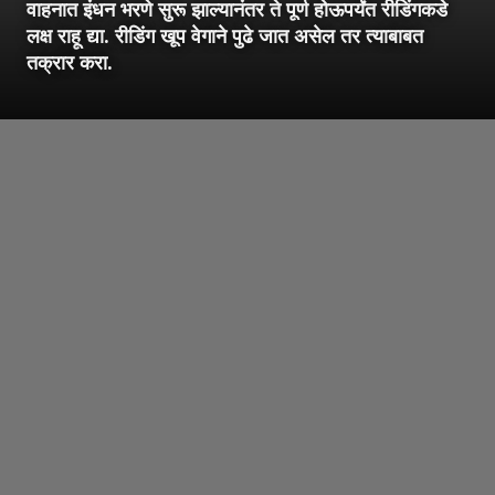
वाहनात इंधन भरणे सुरू झाल्यानंतर ते पूर्ण होऊपर्यंत रीडिंगकडे
लक्ष राहू द्या. रीडिंग खूप वेगाने पुढे जात असेल तर त्याबाबत
तक्रार करा.