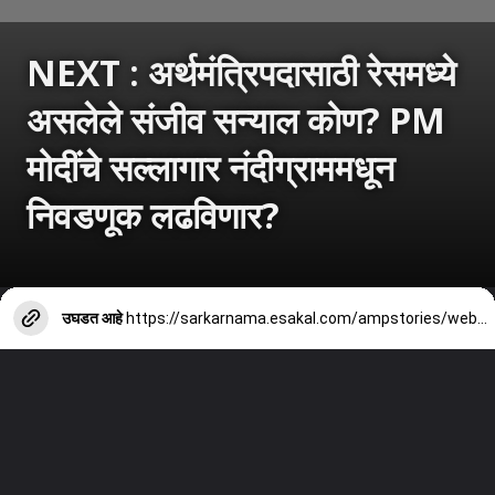
NEXT : अर्थमंत्रिपदासाठी रेसमध्ये
असलेले संजीव सन्याल कोण? PM
मोदींचे सल्लागार नंदीग्राममधून
निवडणूक लढविणार?
उघडत आहे
https://sarkarnama.esakal.com/ampstories/web-stories/sanjeev-sanyal-west-bengal-finance-minister-race-bjp-election-speculation-rm82