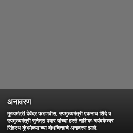
अनावरण
मुख्यमंत्री देवेंद्र फडणवीस, उपमुख्यमंत्री एकनाथ शिंदे व
उपमुख्यमंत्री सुनेत्रा पवार यांच्या हस्ते नाशिक-त्र्यंबकेश्वर
सिंहस्थ कुंभमेळ्या'च्या बोधचिन्हाचे अनावरण झाले.