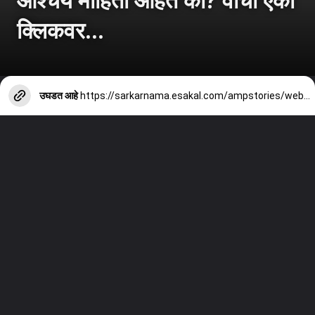
क्लिकवर...
उघडत आहे
https://sarkarnama.esakal.com/ampstories/web-stories/maharashtra-seven-wonders-raigad-kas-plateau-ajanta-caves-lonar-lake-devagiri-fort-global-vipassana-pagoda-csmt-rm82