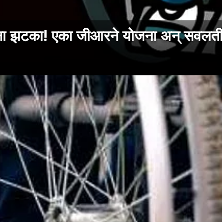
ंना झटका! एका जीआरने योजना अन् सवलतीं