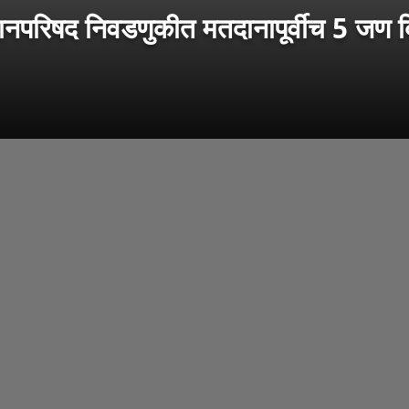
िषद निवडणुकीत मतदानापूर्वीच 5 जण ब