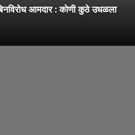
िनविरोध आमदार : कोणी कुठे उधळला