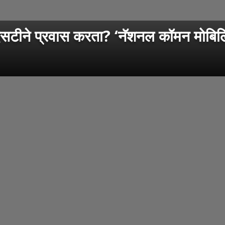
प्रवास करता? ‘नॅशनल कॉमन मोबिलिटी क