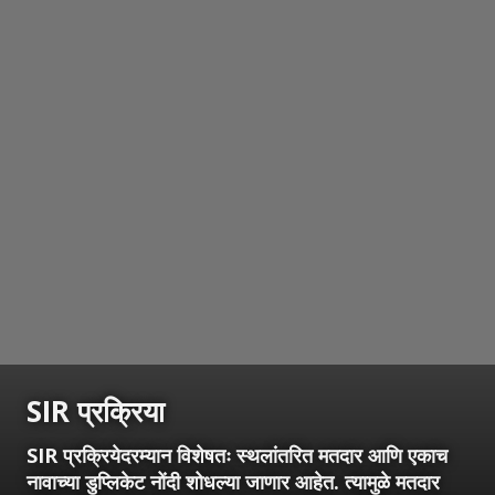
SIR प्रक्रिया
SIR प्रक्रियेदरम्यान विशेषतः स्थलांतरित मतदार आणि एकाच
नावाच्या डुप्लिकेट नोंदी शोधल्या जाणार आहेत. त्यामुळे मतदार