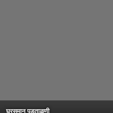
घरसमान पडताळणी