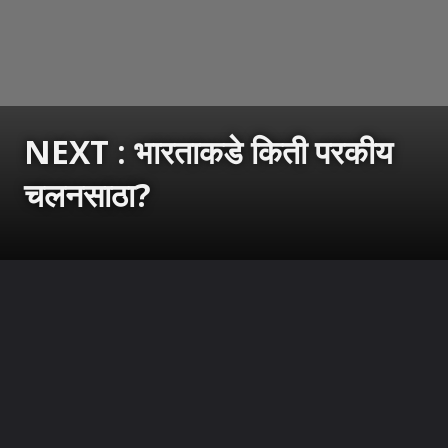
NEXT : भारताकडे किती परकीय
चलनसाठा?
उघडत आहे
https://sarkarnama.esakal.com/ampstories/web-stories/india-forex-reserves-rupee-fall-crude-oil-price-dollar-pressure-global-crisis-pp82