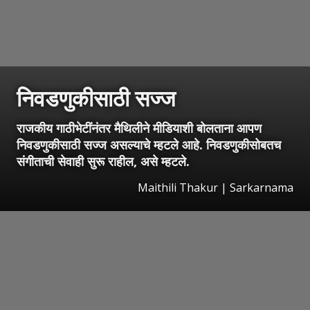
निवडणुकीसाठी सज्ज
राजकीय गाठीभेटींनंतर मैथिलीने मीडियाशी बोलताना आपण
निवडणुकीसाठी सज्ज असल्याचे म्हटले आहे. निवडणुकीसोबतच
संगीताची सेवाही सुरू राहील, असे म्हटले.
Maithili Thakur | Sarkarnama