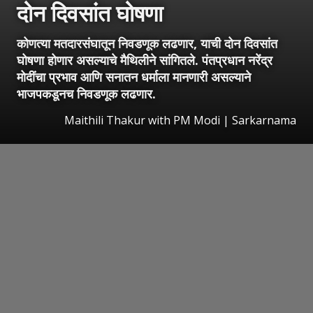
दोन दिवसांत घोषणा
कोणत्या मतदारसंघातून निवडणूक लढणार, याची दोन दिवसांत
घोषणा होणार असल्याचे मैथिलीने सांगितले. पंतप्रधान नरेंद्र
मोदींचा प्रभाव आणि सनातन धर्माला मानणारी असल्याने
भाजपकडूनच निवडणूक लढणार.
Maithili Thakur with PM Modi | Sarkarnama