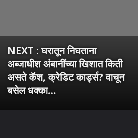
NEXT : घरातून निघताना
अब्जाधीश अंबानींच्या खिशात किती
असते कॅश, क्रेडिट कार्ड्स? वाचून
बसेल धक्का...
उघडत आहे
https://sarkarnama.esakal.com/ampstories/web-stories/mukesh-ambani-cash-credit-cards-billionaire-lifestyle-antilia-daily-routine-rm82