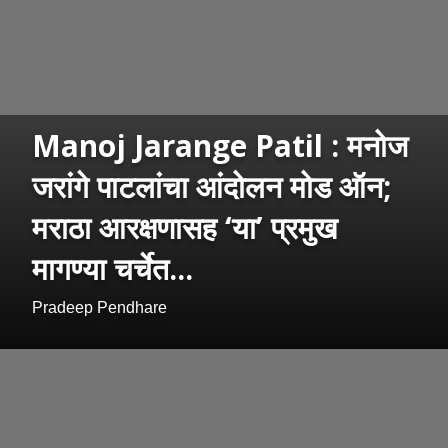
Manoj Jarange Patil : मनोज
जरांगे पाटलांचा आंदोलन मोड ऑन;
मराठा आरक्षणासह ‘या’ प्रमुख
मागण्या चर्चेत...
Pradeep Pendhare