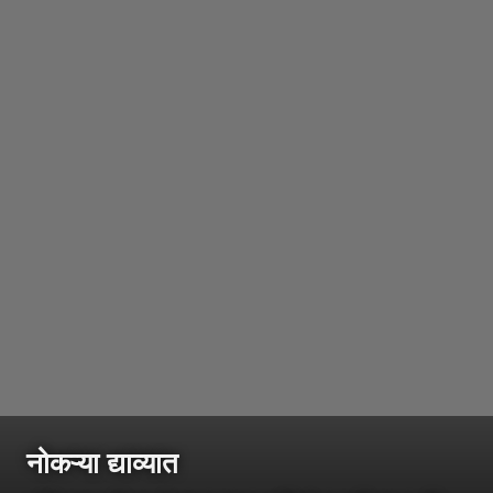
नोकऱ्या द्याव्यात