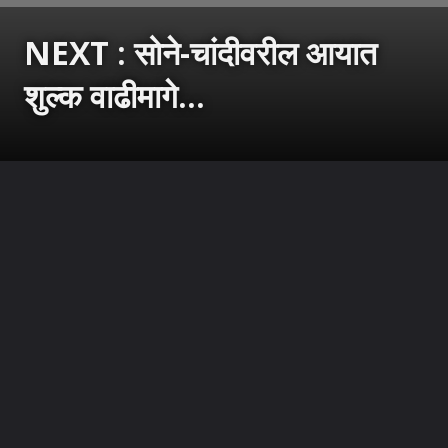
NEXT : सोने-चांदीवरील आयात
शुल्क वाढीमागे...
उघडत आहे
https://sarkarnama.esakal.com/ampstories/web-stories/bjp-narendra-modi-government-increases-import-duty-on-gold-and-silver-to-save-foreign-exchange-pp82