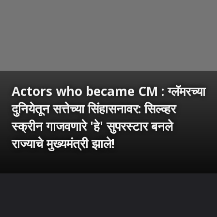
Actors who became CM : ग्लॅमरच्या
दुनियेतून सत्तेच्या सिंहासनावर: सिल्व्हर
स्क्रीन गाजवणारे 'हे' सुपरस्टार बनले
राज्याचे मुख्यमंत्री झाले!
उघडत आहे
https://sarkarnama.esakal.com/ampstories/web-stories/actors-turned-politicians-from-silver-screen-heroes-to-powerful-leaders-film-actors-who-became-chief-ministers-rm96