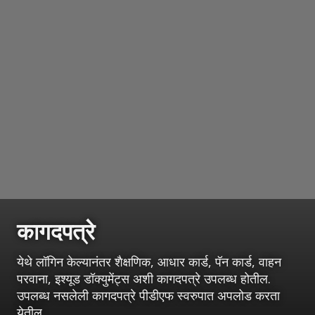
कागदपत्रे
येथे लॉगिन केल्यानंतर शैक्षणिक, आधार कार्ड, पॅन कार्ड, वाहन
परवाना, इश्यूड डॉक्युमेंट्स अशी कागदपत्रे उपलब्ध होतील.
उपलब्ध नसलेली कागदपत्रे पीडीएफ स्वरुपात अपलोड करता
येतील.