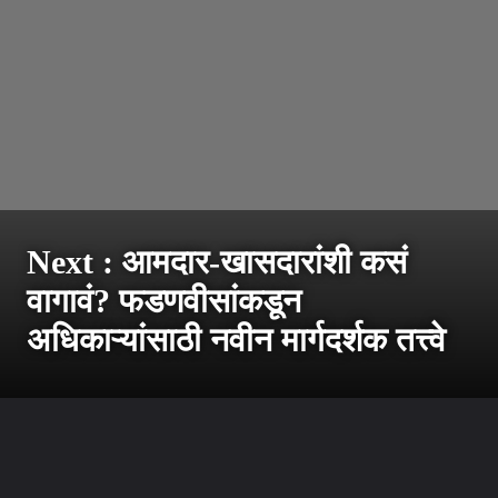
Next : आमदार-खासदारांशी कसं
वागावं? फडणवीसांकडून
अधिकाऱ्यांसाठी नवीन मार्गदर्शक तत्त्वे
उघडत आहे
https://sarkarnama.esakal.com/ampstories/web-stories/maharashtra-government-decision-treat-mlas-and-mps-with-respect-and-courtesy-new-guidelines-issued-for-officials-cm-devendra-fadnavis-mm76