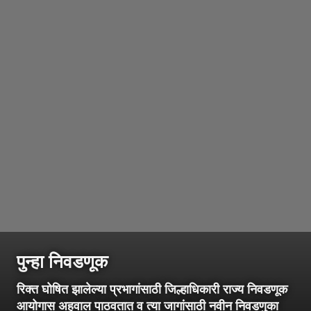
पुन्हा निवडणूक
रिक्त घोषित झालेल्या प्रभागांसाठी जिल्हाधिकारी राज्य निवडणूक
आयोगास अहवाल पाठवतात व त्या जागांसाठी नवीन निवडणुका