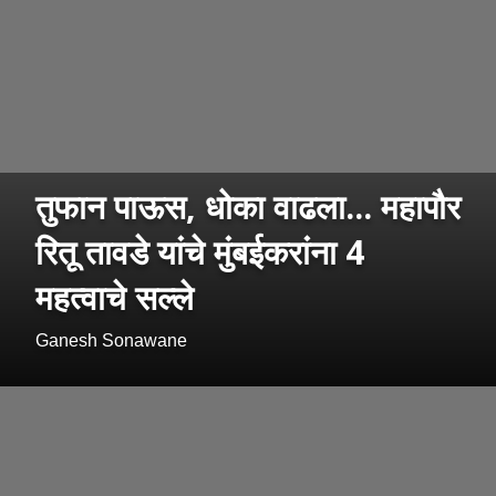
तुफान पाऊस, धोका वाढला... महापौर
रितू तावडे यांचे मुंबईकरांना 4
महत्वाचे सल्ले
Ganesh Sonawane