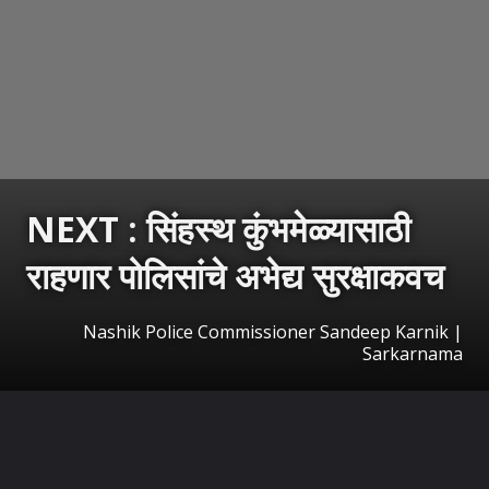
NEXT : सिंहस्थ कुंभमेळ्यासाठी
राहणार पोलिसांचे अभेद्य सुरक्षाकवच
Nashik Police Commissioner Sandeep Karnik |
Sarkarnama
उघडत आहे
https://sarkarnama.esakal.com/ampstories/web-stories/nashik-simhastha-kumbh-mela-2027-police-security-plan-goda-ghats-shahi-marg-crowd-management-cctv-surveillance-devotee-safety-nashik-police-news-gs97