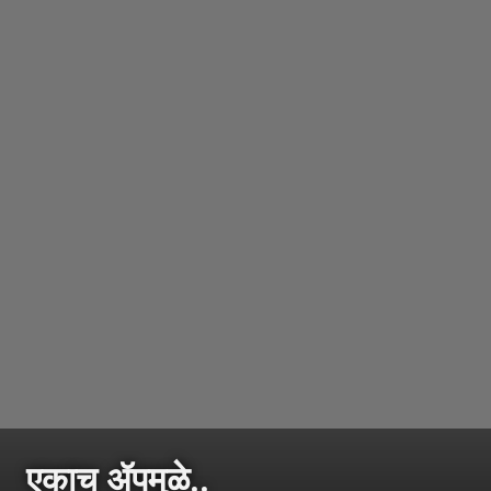
एकाच ॲपमुळे..