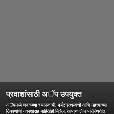
प्रवाशांसाठी अॅप उपयुक्त
अॅपमध्ये जवळच्या स्थानकांची, पर्यटनस्थळांची आणि महत्त्वाच्या
ठिकाणांची नकाशासह माहितीही मिळेल. आपत्कालीन परिस्थितीत