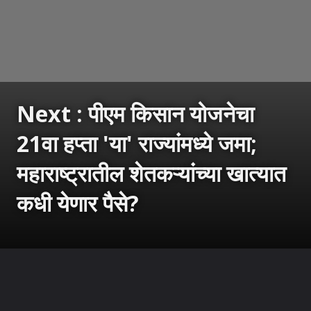
Next : पीएम किसान योजनेचा
21वा हप्ता 'या' राज्यांमध्ये जमा;
महाराष्ट्रातील शेतकऱ्यांच्या खात्यात
कधी येणार पैसे?
उघडत आहे
https://sarkarnama.esakal.com/ampstories/web-stories/pm-kisan-yojana-21st-installment-recieve-in-jammu-kashmir-farmers-when-maharashtra-farmers-will-receive-funds-rm96