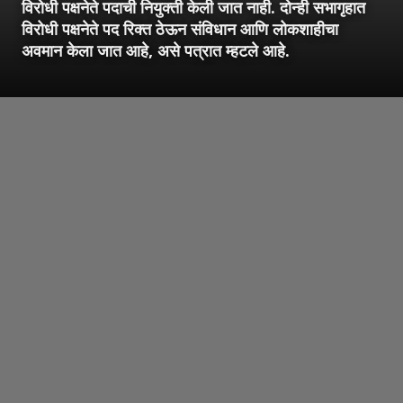
विरोधी पक्षनेते पदाची नियुक्ती केली जात नाही. दोन्ही सभागृहात
विरोधी पक्षनेते पद रिक्त ठेऊन संविधान आणि लोकशाहीचा
अवमान केला जात आहे, असे पत्रात म्हटले आहे.