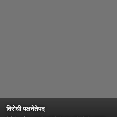
विरोधी पक्षनेतेपद