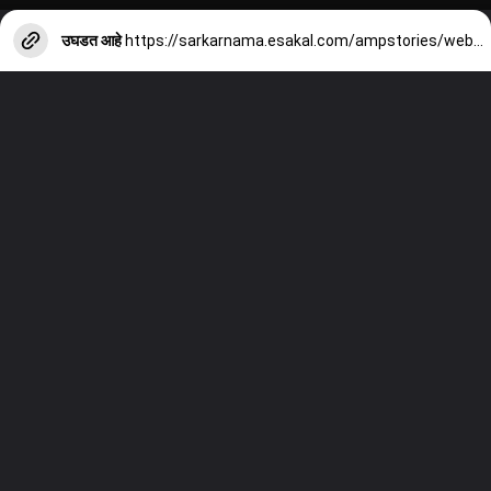
उघडत आहे
https://sarkarnama.esakal.com/ampstories/web-stories/how-vote-quota-is-calculated-in-legislative-council-election-mlc-election-counting-process-winning-vote-formula-explained-maharashtra-politics-gs97