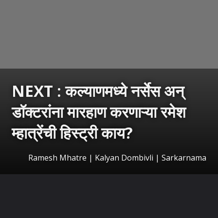
NEXT : कल्याणमध्ये नर्सेस अन्
डॉक्टरांना मारहाण करणाऱ्या रमेश
म्हात्रेंची हिस्ट्री काय?
Ramesh Mhatre | Kalyan Dombivli | Sarkarnama
उघडत आहे
https://sarkarnama.esakal.com/ampstories/web-stories/ramesh-mhatre-profile-kalyan-dombivli-shiv-sena-corporator-doctor-assault-case-political-history-jap93