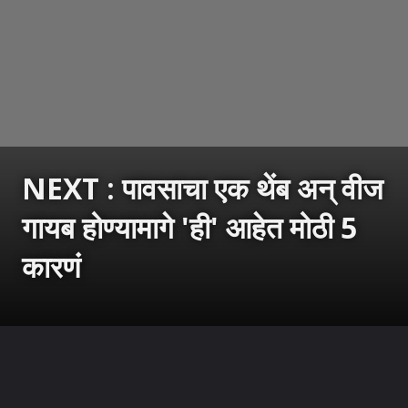
NEXT : पावसाचा एक थेंब अन् वीज
गायब होण्यामागे 'ही' आहेत मोठी 5
कारणं
उघडत आहे
https://sarkarnama.esakal.com/ampstories/web-stories/rain-power-cut-reasons-why-electricity-goes-off-during-rain-rm96