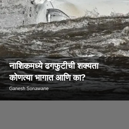
नाशिकमध्ये ढगफुटीची शक्यता
कोणत्या भागात आणि का?
Ganesh Sonawane