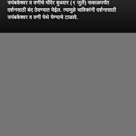
त्र्यंबकेश्वर व वणीचे मंदिर बुधवार (९ जुलै) सकाळपर्यंत
दर्शनसाठी बंद ठेवण्यात येईल. त्यामुळे भाविकांनी दर्शनासाठी
त्र्यंबकेश्वर व वणी येथे येण्याचे टाळावे.