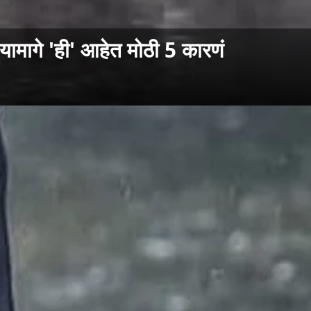
ागे 'ही' आहेत मोठी 5 कारणं