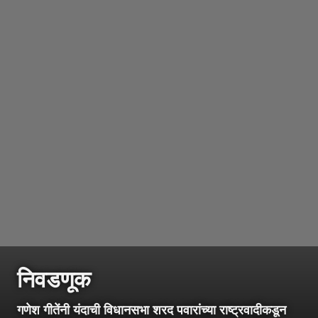
निवडणूक
गणेश गीतेंनी यंदाची विधानसभा शरद पवारांच्या राष्ट्रवादीकडून