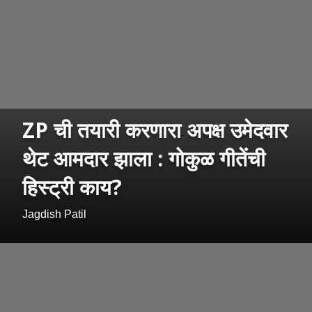
ZP ची तयारी करणारा अपक्ष उमेदवार
थेट आमदार झाला : गोकुळ गीतेंची
हिस्ट्री काय?
Jagdish Patil