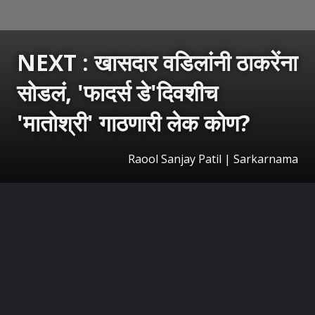
NEXT : खासदार वडिलांनी ठाकरेंना
सोडलं, 'फादर्स डे'दिवशीच
'मातोश्री' गाठणारी लेक कोण?
Raool Sanjay Patil | Sarkarnama
उघडत आहे
https://sarkarnama.esakal.com/ampstories/web-stories/rajool-patil-sanjay-dina-patil-uddhav-thackeray-fathers-day-shiv-sena-ubt-political-twist-rm82