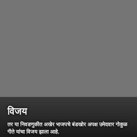
विजय
तर या निवडणुकीत अखेर भाजपचे बंडखोर अपक्ष उमेदवार गोकुळ
गीते यांचा विजय झाला आहे.