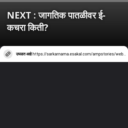
NEXT : जागतिक पातळीवर ई-
कचरा किती?
उघडत आहे
https://sarkarnama.esakal.com/ampstories/web-stories/global-e-waste-crisis-2022-only-22-percent-recycled-environment-data-security-risk-pp82