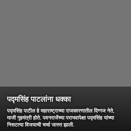
पद्मसिंह पाटलांना धक्का
पद्मसिंह पाटील हे महाराष्ट्राच्या राजकारणातील दिग्गज नेते,
माजी गृहमंत्री होते. पवनराजेंच्या पराभवापेक्षा पद्मसिंह यांच्या
निसटत्या विजयाची चर्चा जास्त झाली.