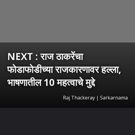
NEXT : राज ठाकरेंचा
फोडाफोडीच्या राजकारणावर हल्ला,
भाषणातील 10 महत्वाचे मुद्दे
Raj Thackeray | Sarkarnama
उघडत आहे
https://sarkarnama.esakal.com/ampstories/web-stories/raj-thackeray-speech-maharashtra-politics-defection-politics-mla-mp-switching-mns-rally-key-highlights-top-10-points-gs97