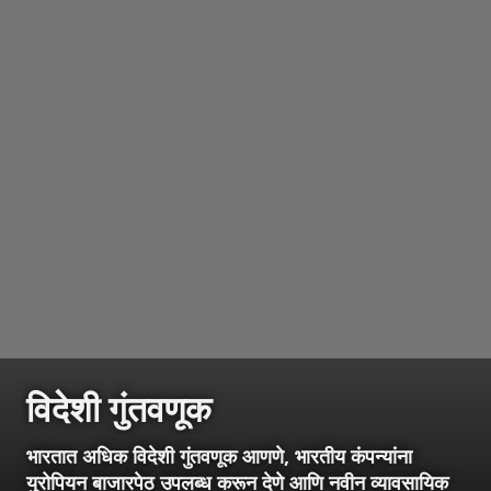
विदेशी गुंतवणूक
भारतात अधिक विदेशी गुंतवणूक आणणे, भारतीय कंपन्यांना
युरोपियन बाजारपेठ उपलब्ध करून देणे आणि नवीन व्यावसायिक