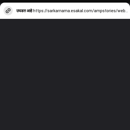
उघडत आहे
https://sarkarnama.esakal.com/ampstories/web-stories/cm-vijay-announce-will-gift-8gm-gold-in-wedding-but-do-you-know-how-much-gold-he-and-his-wife-sangeeta-has-mm76