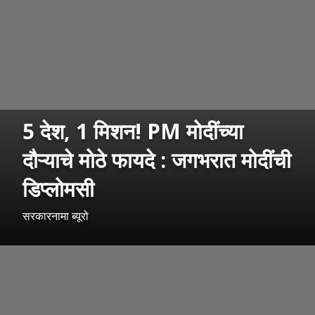
5 देश, 1 मिशन! PM मोदींच्या
दौऱ्याचे मोठे फायदे : जगभरात मोदींची
डिप्लोमसी
सरकारनामा ब्यूरो